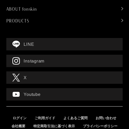
ABOUT fonskin
PRODUCTS
PRODUCTS
REVERSAL DROP
LINE
SHIKKOKU MINERAL
POWDER WASH
SALSHEA BODY SCRUB
Instagram
REPAIR FOCUS CREAM
X
Youtube
ログイン
ご利用ガイド
よくあるご質問
お問い合わせ
会社概要
特定商取引法に基づく表示
プライバシーポリシー